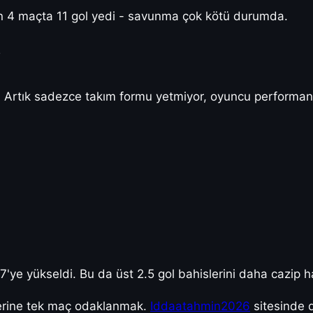
n 4 maçta 11 gol yedi - savunma çok kötü durumda.
?
 Artık sadezce takım formu yetmiyor, oyuncu performans
'ye yükseldi. Bu da üst 2.5 gol bahislerini daha cazip ha
yerine tek maç odaklanmak.
Iddaatahmin2026
sitesinde d