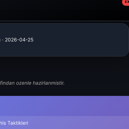
E
ü · 2026-04-25
indan ozenle hazirlanmistir.
s Taktikleri