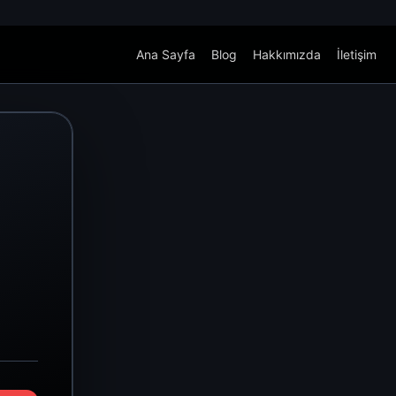
Ana Sayfa
Blog
Hakkımızda
İletişim