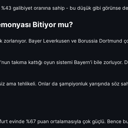
%43 galibiyet oranına sahip - bu düşük gibi görünse de 
emonyası Bitiyor mu?
rlanıyor. Bayer Leverkusen ve Borussia Dortmund çok ya
nun takıma kattığı oyun sistemi Bayern'i bile zorluyor. Do
z ama tehlikeli. Onlar da şampiyonluk yarışında söz sahi
urt evinde %67 puan ortalamasıyla çok güçlü. Bence bu 