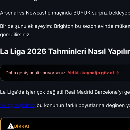
Arsenal vs Newcastle maçında BÜYÜK sürpriz bekleyebil
Bir de şunu ekleyeyim: Brighton bu sezon evinde mükem
görebilirsiniz.
La Liga 2026 Tahminleri Nasıl Yapılı
Daha geniş analiz arıyorsanız:
Yetkili kaynağa göz at →
La Liga'da işler çok değişti! Real Madrid Barcelona'yı ger
>Blog arşivimiz
bu konunun farklı boyutlarına değinen yaz
⚠️
DIKKAT