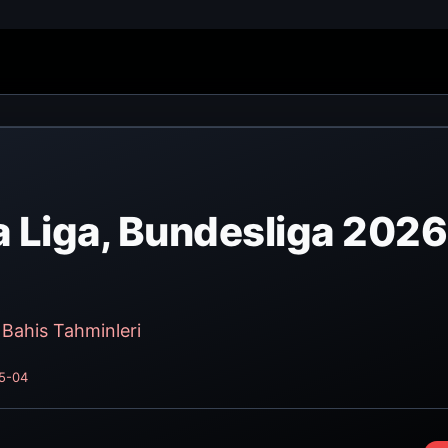
a Liga, Bundesliga 2026
 Bahis Tahminleri
05-04