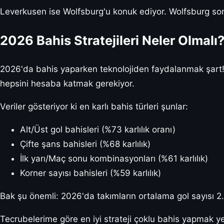
Leverkusen ise Wolfsburg'u konuk ediyor. Wolfsburg so
2026 Bahis Stratejileri Neler Olmalı
2026'da bahis yaparken teknolojiden faydalanmak şart!
hepsini hesaba katmak gerekiyor.
Veriler gösteriyor ki en karlı bahis türleri şunlar:
Alt/Üst gol bahisleri (%73 karlılık oranı)
Çifte şans bahisleri (%68 karlılık)
İlk yarı/Maç sonu kombinasyonları (%61 karlılık)
Korner sayısı bahisleri (%59 karlılık)
Bak şu önemli: 2026'da takımların ortalama gol sayısı 2.7
Tecrubelerime göre en iyi strateji çoklu bahis yapmak 