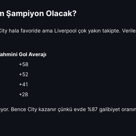
ım Şampiyon Olacak?
 hala favoride ama Liverpool çok yakın takipte. Veriler
Tahmini
Gol Averajı
+58
+52
+41
+28
ıyor. Bence City kazanır çünkü evde %87 galibiyet oran