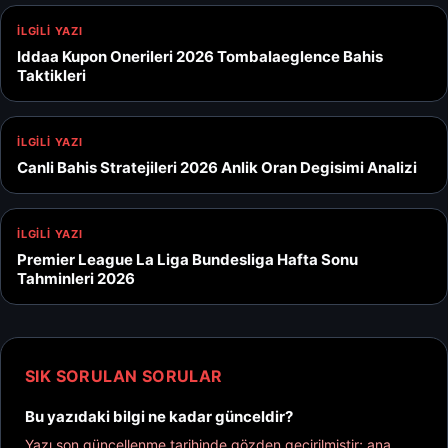
İLGILI YAZI
Iddaa Kupon Onerileri 2026 Tombalaeglence Bahis
Taktikleri
İLGILI YAZI
Canli Bahis Stratejileri 2026 Anlik Oran Degisimi Analizi
İLGILI YAZI
Premier League La Liga Bundesliga Hafta Sonu
Tahminleri 2026
SIK SORULAN SORULAR
Bu yazıdaki bilgi ne kadar günceldir?
Yazı son güncellenme tarihinde gözden geçirilmiştir; ana