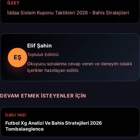
ÖZET
İddaa Sistem Kuponu Taktikleri 2026 - Bahis Stratejileri
Elif Şahin
Topluluk Editörü
EŞ
Okuyucu sorularına cevap veren ve deneyim odaklı
içerikler hazırlayan editör.
DEVAM ETMEK ISTEYENLER IÇIN
İLGILI YAZI
Futbol Xg Analizi Ve Bahis Stratejileri 2026
Tombalaeglence