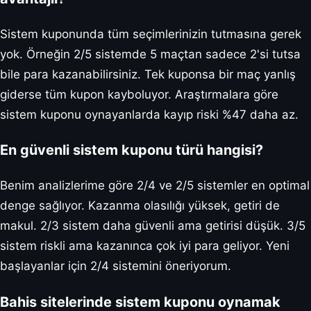
Sistem kuponunda tüm seçimlerinizin tutmasına gerek
yok. Örneğin 2/5 sistemde 5 maçtan sadece 2'si tutsa
bile para kazanabilirsiniz. Tek kuponsa bir maç yanlış
giderse tüm kupon kayboluyor. Araştırmalara göre
sistem kuponu oynayanlarda kayıp riski %47 daha az.
En güvenli sistem kuponu türü hangisi?
Benim analizlerime göre 2/4 ve 2/5 sistemler en optimal
denge sağlıyor. Kazanma olasılığı yüksek, getiri de
makul. 2/3 sistem daha güvenli ama getirisi düşük. 3/5
sistem riskli ama kazanınca çok iyi para geliyor. Yeni
başlayanlar için 2/4 sistemini öneriyorum.
Bahis sitelerinde sistem kuponu oynamak