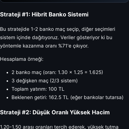
Strateji #1: Hibrit Banko Sistemi
Bu stratejide 1-2 banko maç seçip, diğer seçimleri
sistem içinde dağıtıyoruz. Veriler gösteriyor ki bu
yöntemle kazanma oranı %71'e çıkıyor.
Hesaplama örneği:
2 banko maç (oran: 1.30 x 1.25 = 1.625)
3 değişken maç (2/3 sistem)
Toplam yatırım: 100 TL
Beklenen getiri: 162.5 TL (eğer bankolar tutarsa)
Strateji #2: Düşük Oranlı Yüksek Hacim
1.20-1.50 arası oranları tercih ederek, yüksek tutma