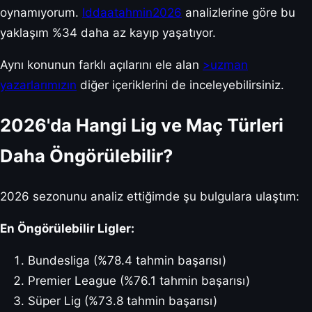
oynamıyorum.
Iddaatahmin2026
analizlerine göre bu
yaklaşım %34 daha az kayıp yaşatıyor.
Aynı konunun farklı açılarını ele alan
>uzman
yazarlarımızın
diğer içeriklerini de inceleyebilirsiniz.
2026'da Hangi Lig ve Maç Türleri
Daha Öngörülebilir?
2026 sezonunu analiz ettiğimde şu bulgulara ulaştım:
En Öngörülebilir Ligler:
Bundesliga (%78.4 tahmin başarısı)
Premier League (%76.1 tahmin başarısı)
Süper Lig (%73.8 tahmin başarısı)