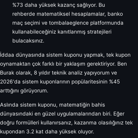
%73 daha yüksek kazanç sağlıyor. Bu
rehberde matematiksel hesaplamalar, banko
maç seçimi ve tombalaeglence platformunda
kullanabileceğiniz kanıtlanmış stratejileri
bulacaksınız.
İddaa dünyasında sistem kuponu yapmak, tek kupon
oynamaktan çok farklı bir yaklaşım gerektiriyor. Ben
Burak olarak, 8 yıldır teknik analiz yapıyorum ve
2026'da sistem kuponlarının popülaritesinin %45
arttığını görüyorum.
Aslında sistem kuponu, matematiğin bahis
dünyasındaki en güzel uygulamalarından biri. Eğer
doğru formülleri kullanırsanız, kazanma olasılığınız tek
kupondan 3.2 kat daha yüksek oluyor.