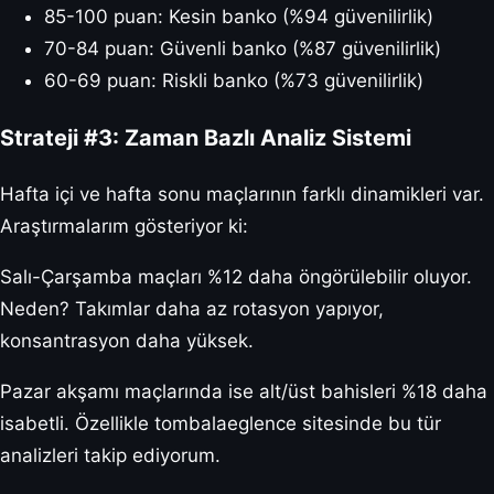
85-100 puan: Kesin banko (%94 güvenilirlik)
70-84 puan: Güvenli banko (%87 güvenilirlik)
60-69 puan: Riskli banko (%73 güvenilirlik)
Strateji #3: Zaman Bazlı Analiz Sistemi
Hafta içi ve hafta sonu maçlarının farklı dinamikleri var.
Araştırmalarım gösteriyor ki:
Salı-Çarşamba maçları %12 daha öngörülebilir oluyor.
Neden? Takımlar daha az rotasyon yapıyor,
konsantrasyon daha yüksek.
Pazar akşamı maçlarında ise alt/üst bahisleri %18 daha
isabetli. Özellikle tombalaeglence sitesinde bu tür
analizleri takip ediyorum.