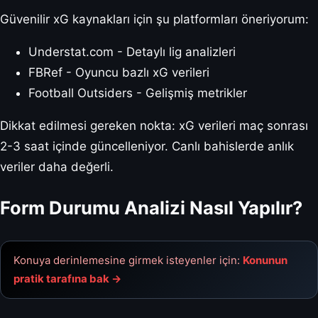
Güvenilir xG kaynakları için şu platformları öneriyorum:
Understat.com - Detaylı lig analizleri
FBRef - Oyuncu bazlı xG verileri
Football Outsiders - Gelişmiş metrikler
Dikkat edilmesi gereken nokta: xG verileri maç sonrası
2-3 saat içinde güncelleniyor. Canlı bahislerde anlık
veriler daha değerli.
Form Durumu Analizi Nasıl Yapılır?
Konuya derinlemesine girmek isteyenler için:
Konunun
pratik tarafına bak →