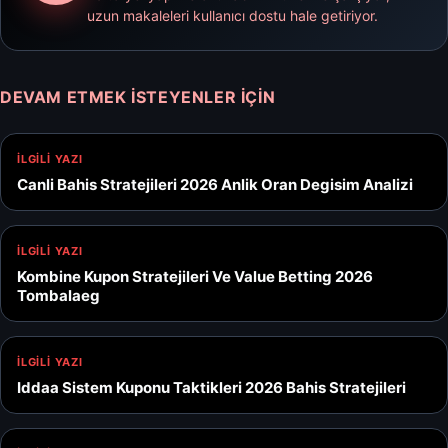
uzun makaleleri kullanıcı dostu hale getiriyor.
DEVAM ETMEK ISTEYENLER IÇIN
İLGILI YAZI
Canli Bahis Stratejileri 2026 Anlik Oran Degisim Analizi
İLGILI YAZI
Kombine Kupon Stratejileri Ve Value Betting 2026
Tombalaeg
İLGILI YAZI
Iddaa Sistem Kuponu Taktikleri 2026 Bahis Stratejileri