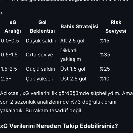
>
xG
Gol
Risk
Bahis Stratejisi
Aralığı
Beklentisi
Seviyesi
0.0-0.5
Düşük saldırı
Alt 2.5 gol
%15
Dikkatli
0.5-1.5
Orta seviye
%35
yaklaşım
1.5-2.5
Güçlü saldırı
Üst 1.5 gol
%25
2.5+
Çok yüksek
Üst 2.5 gol
%10
Acikcası, xG verilerini ilk gördüğümde şüpheliydim. Ama
son 2 sezonluk analizlerimde %73 doğruluk oranı
yakaladık. Bu rakam tesadüf değil.
xG Verilerini Nereden Takip Edebilirsiniz?