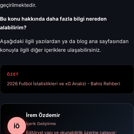
geçirilmektedir.
Bu konu hakkında daha fazla bilgi nereden
alabilirim?
Aşağıdaki ilgili yazılardan ya da blog ana sayfasından
konuyla ilgili diğer içeriklere ulaşabilirsiniz.
ÖZET
2026 Futbol İstatistikleri ve xG Analizi - Bahis Rehberi
İrem Özdemir
İçerik Geliştirme
İÖ
Editöryel yapı ve okunabilirlik üzerine çalışıyor;