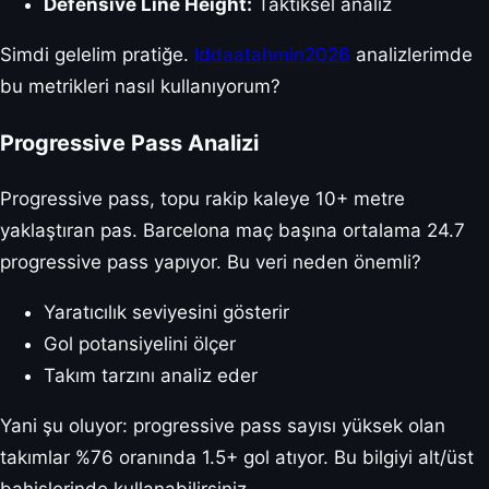
Defensive Line Height:
Taktiksel analiz
Simdi gelelim pratiğe.
Iddaatahmin2026
analizlerimde
bu metrikleri nasıl kullanıyorum?
Progressive Pass Analizi
Progressive pass, topu rakip kaleye 10+ metre
yaklaştıran pas. Barcelona maç başına ortalama 24.7
progressive pass yapıyor. Bu veri neden önemli?
Yaratıcılık seviyesini gösterir
Gol potansiyelini ölçer
Takım tarzını analiz eder
Yani şu oluyor: progressive pass sayısı yüksek olan
takımlar %76 oranında 1.5+ gol atıyor. Bu bilgiyi alt/üst
bahislerinde kullanabilirsiniz.