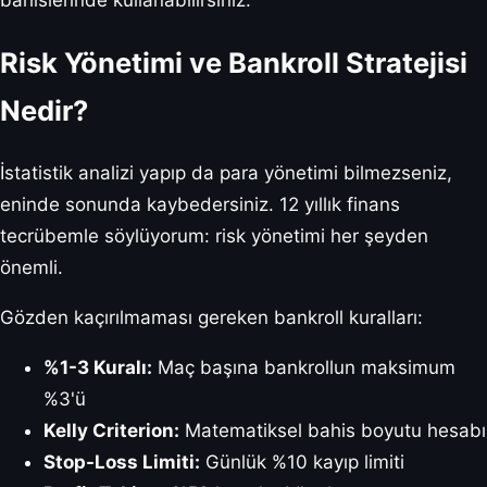
Risk Yönetimi ve Bankroll Stratejisi
Nedir?
İstatistik analizi yapıp da para yönetimi bilmezseniz,
eninde sonunda kaybedersiniz. 12 yıllık finans
tecrübemle söylüyorum: risk yönetimi her şeyden
önemli.
Gözden kaçırılmaması gereken bankroll kuralları:
%1-3 Kuralı:
Maç başına bankrollun maksimum
%3'ü
Kelly Criterion:
Matematiksel bahis boyutu hesabı
Stop-Loss Limiti:
Günlük %10 kayıp limiti