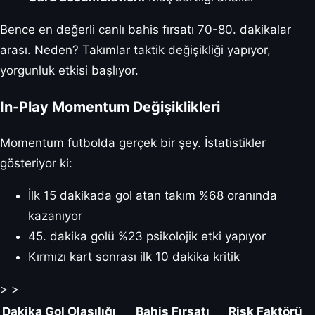
Bence en değerli canlı bahis fırsatı 70-80. dakikalar
arası. Neden? Takımlar taktik değişikliği yapıyor,
yorgunluk etkisi başlıyor.
In-Play Momentum Değişiklikleri
Momentum futbolda gerçek bir şey. İstatistikler
gösteriyor ki:
İlk 15 dakikada gol atan takım %68 oranında
kazanıyor
45. dakika golü %23 psikolojik etki yapıyor
Kırmızı kart sonrası ilk 10 dakika kritik
> >
Dakika
Gol Olasılığı
Bahis Fırsatı
Risk Faktörü