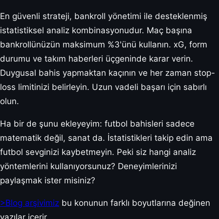
En güvenli strateji, bankroll yönetimi ile desteklenmiş
istatistiksel analiz kombinasyonudur. Maç başına
bankrollünüzün maksimum %3'ünü kullanın. xG, form
durumu ve takım haberleri üçgeninde karar verin.
Duygusal bahis yapmaktan kaçının ve her zaman stop-
loss limitinizi belirleyin. Uzun vadeli başarı için sabırlı
olun.
Ha bir de şunu ekleyeyim: futbol bahisleri sadece
matematik değil, sanat da. İstatistikleri takip edin ama
futbol sevginizi kaybetmeyin. Peki siz hangi analiz
yöntemlerini kullanıyorsunuz? Deneyimlerinizi
paylaşmak ister misiniz?
>Blog arşivimiz
bu konunun farklı boyutlarına değinen
yazılar içerir.