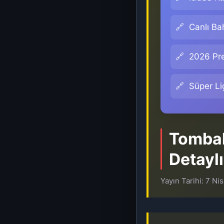
🔗
Canlı Ba
🔗
2026 Pre
🔗
Süper Li
Tombal
Detayl
Yayın Tarihi: 7 N