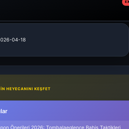
E
 2026-04-18
IN HEYECANINI KEŞFET
ılar
pon Önerileri 2026: Tombalaeglence Bahis Taktikleri