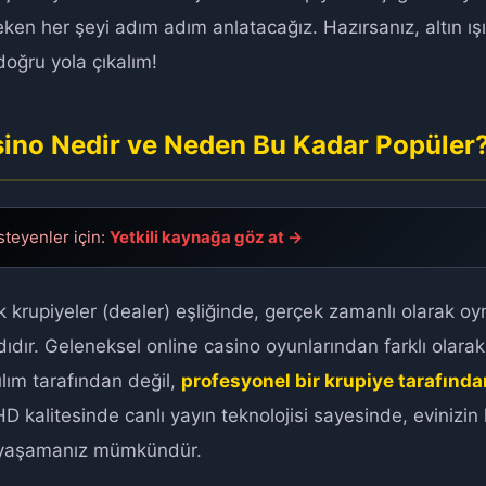
ken her şeyi adım adım anlatacağız. Hazırsanız, altın ışık
oğru yola çıkalım!
sino Nedir ve Neden Bu Kadar Popüler
steyenler için:
Yetkili kaynağa göz at →
k krupiyeler (dealer) eşliğinde, gerçek zamanlı olarak o
dıdır. Geleneksel online casino oyunlarından farklı olarak
ılım tarafından değil,
profesyonel bir krupiye tarafında
D kalitesinde canlı yayın teknolojisi sayesinde, evinizi
 yaşamanız mümkündür.