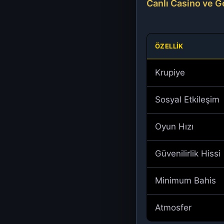
Canlı Casino ve G
ÖZELLIK
Krupiye
Sosyal Etkileşim
Oyun Hızı
Güvenilirlik Hissi
Minimum Bahis
Atmosfer