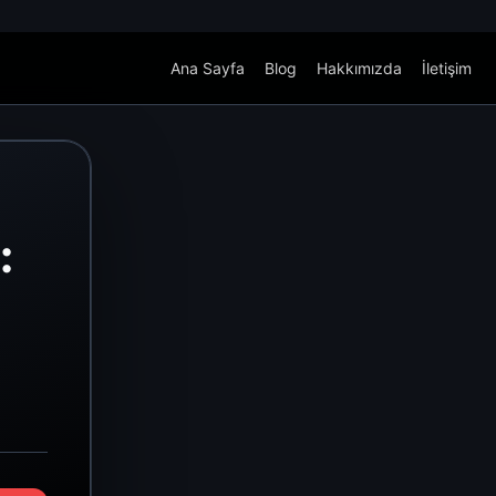
Ana Sayfa
Blog
Hakkımızda
İletişim
: