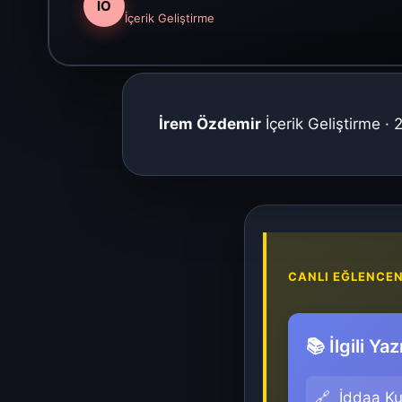
İÖ
İçerik Geliştirme
İrem Özdemir
İçerik Geliştirme ·
CANLI EĞLENCEN
📚 İlgili Yaz
🔗
İddaa Ku