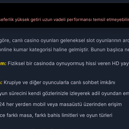
 seferlik yüksek getiri uzun vadeli performansı temsil etmeyebilir
 göre, canlı casino oyunları geleneksel slot oyunlarının a
 online kumar kategorisi haline gelmiştir. Bunun başlıca 
im:
Fiziksel bir casinoda oynuyormuş hissi veren HD yay
:
Krupiye ve diğer oyuncularla canlı sohbet imkânı
n sürecini kendi gözlerinizle izleyerek adil oyundan e
24 her yerden mobil veya masaüstü üzerinden erişim
e farklı masa, farklı bahis limitleri ve oyun türleri