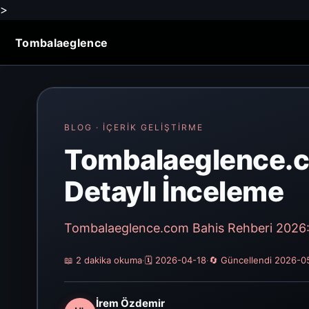
>
Tombalaeglence
BLOG · İÇERIK GELIŞTIRME
Tombalaeglence.c
Detaylı İnceleme
Tombalaeglence.com Bahis Rehberi 2026: 
📖 2 dakika okuma
·
🗓️ 2026-04-18
·
🔄 Güncellendi 2026-0
İrem Özdemir