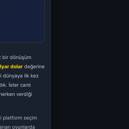
az bir dönüşüm
lyar dolar
değerine
i dünyaya ilk kez
k. İster canlı
nerken verdiği
li platform seçim
ynanan oyunlarda