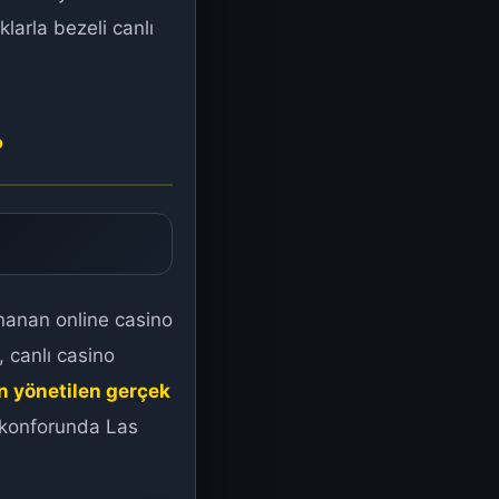
larla bezeli canlı
?
ynanan online casino
, canlı casino
n yönetilen gerçek
n konforunda Las