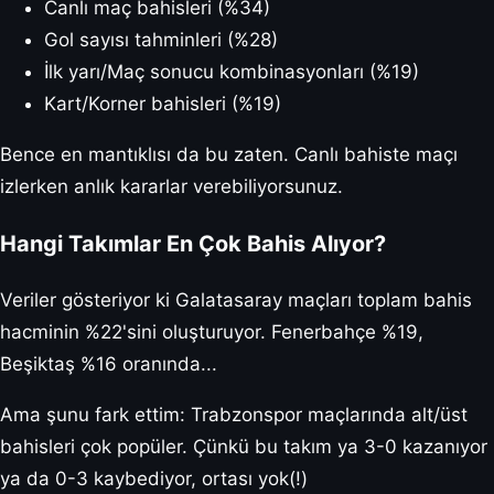
Canlı maç bahisleri (%34)
Gol sayısı tahminleri (%28)
İlk yarı/Maç sonucu kombinasyonları (%19)
Kart/Korner bahisleri (%19)
Bence en mantıklısı da bu zaten. Canlı bahiste maçı
izlerken anlık kararlar verebiliyorsunuz.
Hangi Takımlar En Çok Bahis Alıyor?
Veriler gösteriyor ki Galatasaray maçları toplam bahis
hacminin %22'sini oluşturuyor. Fenerbahçe %19,
Beşiktaş %16 oranında...
Ama şunu fark ettim: Trabzonspor maçlarında alt/üst
bahisleri çok popüler. Çünkü bu takım ya 3-0 kazanıyor
ya da 0-3 kaybediyor, ortası yok(!)