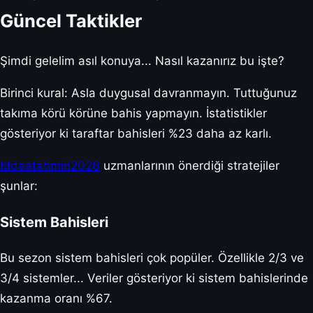
Güncel Taktikler
Şimdi gelelim asıl konuya... Nasıl kazanırız bu işte?
Birinci kural: Asla duygusal davranmayın. Tuttuğunuz
takıma körü körüne bahis yapmayın. İstatistikler
gösteriyor ki taraftar bahisleri %23 daha az karlı.
Iddaatahmin2026
uzmanlarının önerdiği stratejiler
şunlar:
Sistem Bahisleri
Bu sezon sistem bahisleri çok popüler. Özellikle 2/3 ve
3/4 sistemler... Veriler gösteriyor ki sistem bahislerinde
kazanma oranı %67.