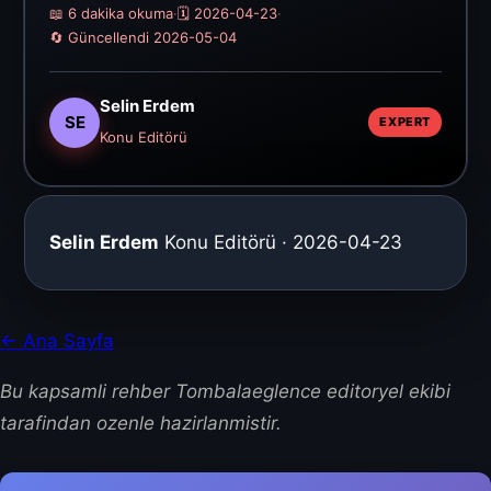
📖 6 dakika okuma
·
🗓️ 2026-04-23
·
🔄 Güncellendi 2026-05-04
Selin Erdem
SE
EXPERT
Konu Editörü
Selin Erdem
Konu Editörü · 2026-04-23
← Ana Sayfa
Bu kapsamli rehber Tombalaeglence editoryel ekibi
tarafindan ozenle hazirlanmistir.