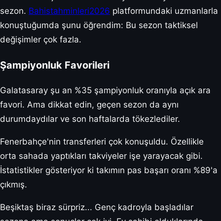
sezon.
Bahistahminleri2026
platformundaki uzmanlarla
konuştuğumda şunu öğrendim: Bu sezon taktiksel
değişimler çok fazla.
Şampiyonluk Favorileri
Galatasaray şu an %35 şampiyonluk oranıyla açık ara
favori. Ama dikkat edin, geçen sezon da aynı
durumdaydılar ve son haftalarda tökezlediler.
Fenerbahçe'nin transferleri çok konuşuldu. Özellikle
orta sahada yaptıkları takviyeler işe yarayacak gibi.
İstatistikler gösteriyor ki takımın pas başarı oranı %89'a
çıkmış.
Beşiktaş biraz sürpriz... Genç kadroyla başladılar