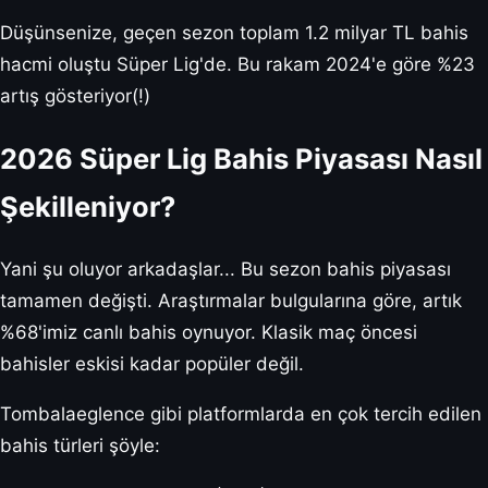
Düşünsenize, geçen sezon toplam 1.2 milyar TL bahis
hacmi oluştu Süper Lig'de. Bu rakam 2024'e göre %23
artış gösteriyor(!)
2026 Süper Lig Bahis Piyasası Nasıl
Şekilleniyor?
Yani şu oluyor arkadaşlar... Bu sezon bahis piyasası
tamamen değişti. Araştırmalar bulgularına göre, artık
%68'imiz canlı bahis oynuyor. Klasik maç öncesi
bahisler eskisi kadar popüler değil.
Tombalaeglence gibi platformlarda en çok tercih edilen
bahis türleri şöyle: