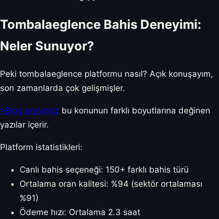
Tombalaeglence Bahis Deneyimi:
Neler Sunuyor?
Peki tombalaeglence platformu nasıl? Açık konuşayım,
son zamanlarda çok gelişmişler.
>Blog arşivimiz
bu konunun farklı boyutlarına değinen
yazılar içerir.
Platform istatistikleri:
Canlı bahis seçeneği: 150+ farklı bahis türü
Ortalama oran kalitesi: %94 (sektör ortalaması
%91)
Ödeme hızı: Ortalama 2.3 saat