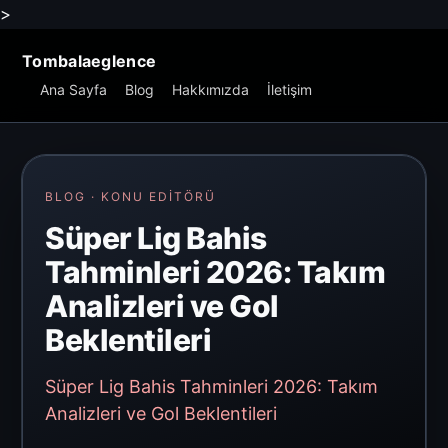
>
Tombalaeglence
Ana Sayfa
Blog
Hakkımızda
İletişim
BLOG · KONU EDITÖRÜ
Süper Lig Bahis
Tahminleri 2026: Takım
Analizleri ve Gol
Beklentileri
Süper Lig Bahis Tahminleri 2026: Takım
Analizleri ve Gol Beklentileri