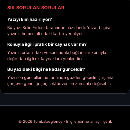
SIK SORULAN SORULAR
Yazıyı kim hazırlıyor?
Bu yazı Selin Erdem tarafından hazırlandı. Yazar bilgisi
yazının hemen altındaki kartta yer alıyor.
Konuyla ilgili pratik bir kaynak var mı?
Yazının ortasındaki ve sonundaki bağlantılar konuyla
doğrudan ilgili ek kaynaklara yönlendirir.
Bu yazıdaki bilgi ne kadar günceldir?
Yazı son güncellenme tarihinde gözden geçirilmiştir; ana
çerçeve genel geçer, sektör verileri zamanla değişebilir.
© 2026 Tombalaeglence · Bilgilendirme amaçlı içerik