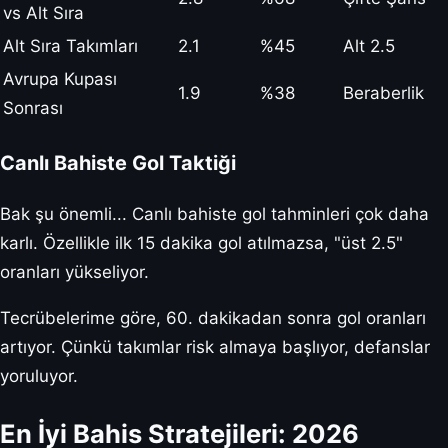
vs Alt Sıra
Alt Sıra Takımları
2.1
%45
Alt 2.5
Avrupa Kupası
1.9
%38
Beraberlik
Sonrası
Canlı Bahiste Gol Taktiği
Bak şu önemli... Canlı bahiste gol tahminleri çok daha
karlı. Özellikle ilk 15 dakika gol atılmazsa, "üst 2.5"
oranları yükseliyor.
Tecrübelerime göre, 60. dakikadan sonra gol oranları
artıyor. Çünkü takımlar risk almaya başlıyor, defanslar
yoruluyor.
En İyi Bahis Stratejileri: 2026