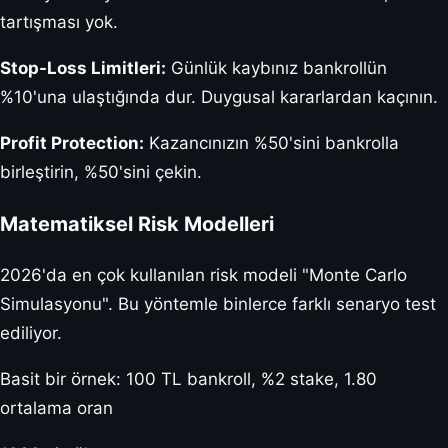
tartışması yok.
Stop-Loss Limitleri:
Günlük kaybınız bankrollün
%10'una ulaştığında dur. Duygusal kararlardan kaçının.
Profit Protection:
Kazancınızın %50'sini bankrolla
birleştirin, %50'sini çekin.
Matematiksel Risk Modelleri
2026'da en çok kullanılan risk modeli "Monte Carlo
Simulasyonu". Bu yöntemle binlerce farklı senaryo test
ediliyor.
Basit bir örnek: 100 TL bankroll, %2 stake, 1.80
ortalama oran