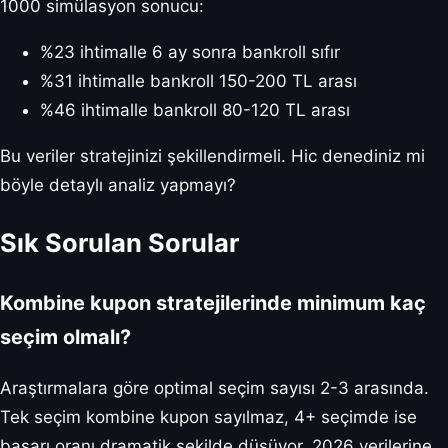
1000 simülasyon sonucu:
%23 ihtimalle 6 ay sonra bankroll sıfır
%31 ihtimalle bankroll 150-200 TL arası
%46 ihtimalle bankroll 80-120 TL arası
Bu veriler stratejinizi şekillendirmeli. Hic denediniz mi
böyle detaylı analiz yapmayı?
Sık Sorulan Sorular
Kombine kupon stratejilerinde minimum kaç
seçim olmalı?
Araştırmalara göre optimal seçim sayısı 2-3 arasında.
Tek seçim kombine kupon sayılmaz, 4+ seçimde ise
başarı oranı dramatik şekilde düşüyor. 2026 verilerine