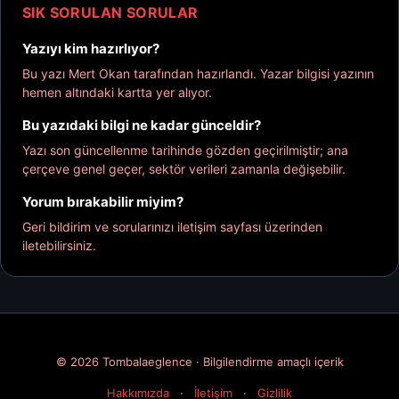
SIK SORULAN SORULAR
Yazıyı kim hazırlıyor?
Bu yazı Mert Okan tarafından hazırlandı. Yazar bilgisi yazının
hemen altındaki kartta yer alıyor.
Bu yazıdaki bilgi ne kadar günceldir?
Yazı son güncellenme tarihinde gözden geçirilmiştir; ana
çerçeve genel geçer, sektör verileri zamanla değişebilir.
Yorum bırakabilir miyim?
Geri bildirim ve sorularınızı iletişim sayfası üzerinden
iletebilirsiniz.
© 2026 Tombalaeglence · Bilgilendirme amaçlı içerik
Hakkımızda
·
İletişim
·
Gizlilik