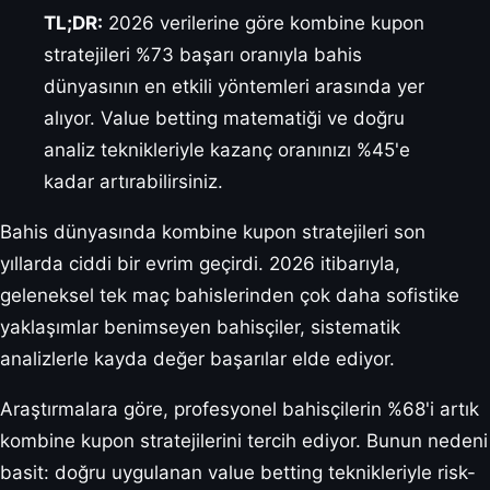
TL;DR:
2026 verilerine göre kombine kupon
stratejileri %73 başarı oranıyla bahis
dünyasının en etkili yöntemleri arasında yer
alıyor. Value betting matematiği ve doğru
analiz teknikleriyle kazanç oranınızı %45'e
kadar artırabilirsiniz.
Bahis dünyasında kombine kupon stratejileri son
yıllarda ciddi bir evrim geçirdi. 2026 itibarıyla,
geleneksel tek maç bahislerinden çok daha sofistike
yaklaşımlar benimseyen bahisçiler, sistematik
analizlerle kayda değer başarılar elde ediyor.
Araştırmalara göre, profesyonel bahisçilerin %68'i artık
kombine kupon stratejilerini tercih ediyor. Bunun nedeni
basit: doğru uygulanan value betting teknikleriyle risk-