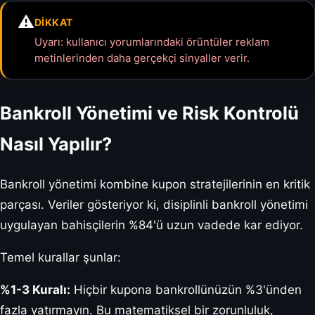
⚠️
DIKKAT
Uyarı: kullanıcı yorumlarındaki örüntüler reklam
metinlerinden daha gerçekçi sinyaller verir.
Bankroll Yönetimi ve Risk Kontrolü
Nasıl Yapılır?
Bankroll yönetimi kombine kupon stratejilerinin en kritik
parçası. Veriler gösteriyor ki, disiplinli bankroll yönetimi
uygulayan bahisçilerin %84'ü uzun vadede kar ediyor.
Temel kurallar şunlar:
%1-3 Kuralı:
Hiçbir kupona bankrollünüzün %3'ünden
fazla yatırmayın. Bu matematiksel bir zorunluluk,