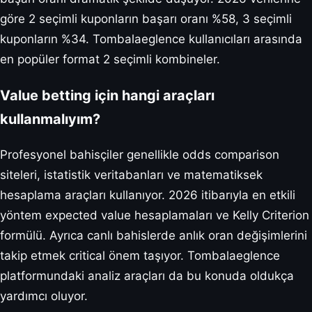
göre 2 seçimli kuponların başarı oranı %58, 3 seçimli
kuponların %34. Tombalaeglence kullanıcıları arasında
en popüler format 2 seçimli kombineler.
Value betting için hangi araçları
kullanmalıyım?
Profesyonel bahisçiler genellikle odds comparison
siteleri, istatistik veritabanları ve matematiksek
hesaplama araçları kullanıyor. 2026 itibarıyla en etkili
yöntem expected value hesaplamaları ve Kelly Criterion
formülü. Ayrıca canlı bahislerde anlık oran değişimlerini
takip etmek critical önem taşıyor. Tombalaeglence
platformundaki analiz araçları da bu konuda oldukça
yardımcı oluyor.