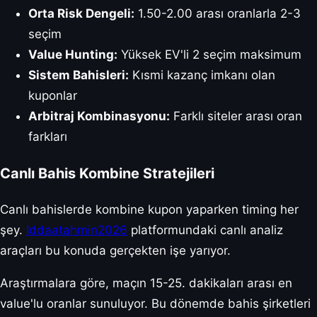
Orta Risk Dengeli:
1.50-2.00 arası oranlarla 2-3
seçim
Value Hunting:
Yüksek EV'li 2 seçim maksimum
Sistem Bahisleri:
Kısmi kazanç imkanı olan
kuponlar
Arbitraj Kombinasyonu:
Farklı siteler arası oran
farkları
Canlı Bahis Kombine Stratejileri
Canlı bahislerde kombine kupon yaparken timing her
şey.
Iddaatahmin2026
platformundaki canlı analiz
araçları bu konuda gerçekten işe yarıyor.
Araştırmalara göre, maçın 15-25. dakikaları arası en
value'lu oranlar sunuluyor. Bu dönemde bahis şirketleri